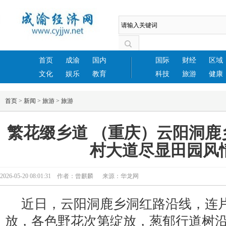
首页
成渝
国内
国际
财经
区域
文化
娱乐
教育
科技
旅游
健康
首页
>
新闻
>
旅游
>
旅游
繁花缀乡道 （重庆）云阳洞鹿
村大道尽显田园风
2026-05-20 08:01:31 作者：曾麒麟 来源：华龙网
近日，云阳洞鹿乡洞红路沿线，连
放，各色野花次第绽放，葱郁行道树