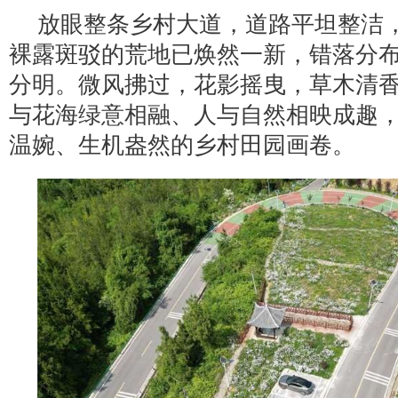
放眼整条乡村大道，道路平坦整洁
裸露斑驳的荒地已焕然一新，错落分
分明。微风拂过，花影摇曳，草木清
与花海绿意相融、人与自然相映成趣
温婉、生机盎然的乡村田园画卷。