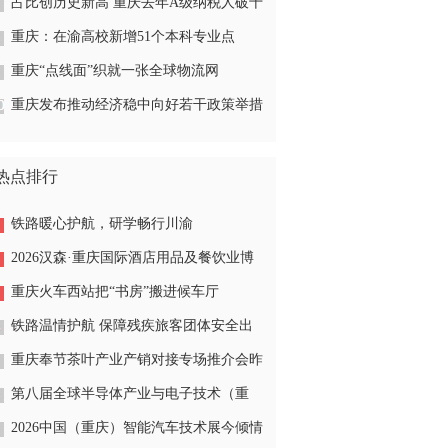
城
占比创历史新高 重庆去年A级纳税人破十
万户
重庆：在渝高校新增51个本科专业点
重庆“点线面”织就一张全球物流网
重庆发布推动经济稳中向好若干政策举措
热点排行
铁路暖心护航，研学畅行川渝
2026汉森·重庆国际酒店用品及餐饮业博
览会今开幕
重庆火车西站把“书房”搬进候车厅
铁路温情护航 保障残疾旅客团体安全出
行
重庆奉节茶叶产业产销对接专场推介会昨
在南坪举行
第八届全球半导体产业与电子技术（重
庆）博览会今在渝隆重开幕
2026中国（重庆）智能汽车技术展今倾情