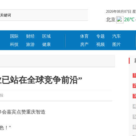
2026年08月07日 星期
国际
财经
区域
体育
专题
汽车
科技
旅游
健康
房产
视频
图片
业已站在全球竞争前沿”
庆日报
会参会嘉宾点赞重庆智造
色！”