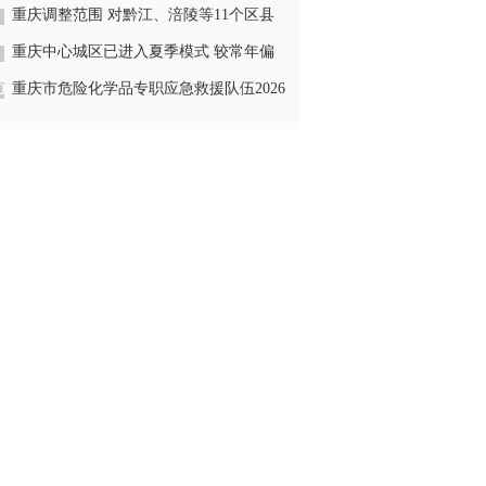
开展
重庆调整范围 对黔江、涪陵等11个区县
启动市级防汛四级应急响应
重庆中心城区已进入夏季模式 较常年偏
晚4天
重庆市危险化学品专职应急救援队伍2026
年度业务技能培训举行