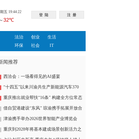
五 19:44:23
法治
创业
生活
环保
社会
IT
新闻推荐
西洽会：一场看得见的AI盛宴
“十四五”以来川渝共生产新能源汽车370
余万辆
重庆推出就业帮扶“16条” 构建全方位常态
化防返贫致贫体系
借自贸港建设“东风” 琼渝携手拓展开放合
作新空间
津渝携手举办2026世界智能产业博览会
重庆硬核智能成果将集中亮相
重庆到2028年将基本建成场景创新活力之