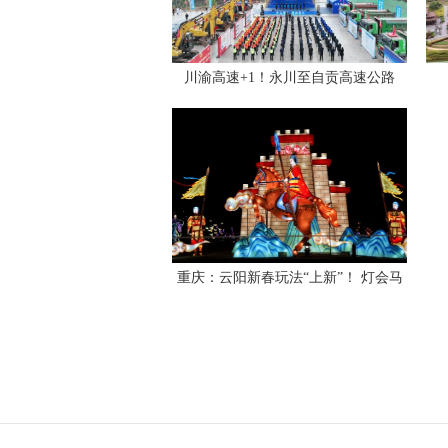
川渝高速+1！永川至自贡高速公路
（永川至荣昌段）开工建设
重庆：云阳新春玩法“上新”！ 灯会马
戏全安排，还有消费补贴一起“嗨”