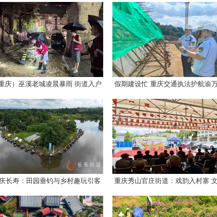
重庆）巫溪老城凌晨暴雨 街道入户
假期建设忙 重庆交通执法护航渝
排查转移群众
铁等工程施工
庆长寿：田园垂钓与乡村趣玩引客
重庆秀山官庄街道：戏韵入村寨 
来
暖民心