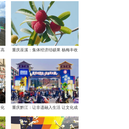
万高
重庆巫溪：集体经济结硕果 杨梅丰收
采摘忙
文化
重庆黔江：让非遗融入生活 让文化成
为文旅的灵魂