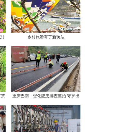
别
乡村旅游有了新玩法
“茶
重庆巴南：强化隐患排查整治 守护出
举行
行安全