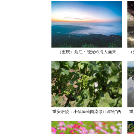
（重庆）綦江：晓光岭海入画来
（
重庆涪陵：小镇葡萄园染绿江岸绘“两
重
山”画卷