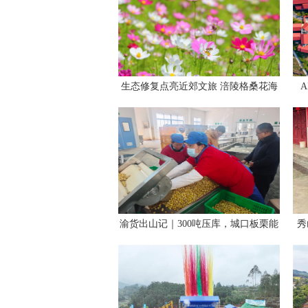
生态修复点亮近郊文旅 涪陵格桑花海
激活乡村振兴“美丽经济”
渝货出山记｜300吨压库，城口板栗能
秀
否“破壳”而出？