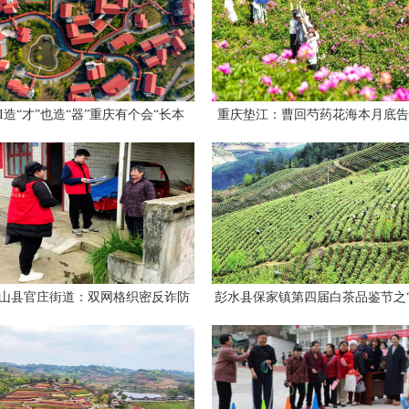
AI造“才”也造“器”重庆有个会“长本
重庆垫江：曹回芍药花海本月底告
事”的人工智能湾区
花季
山县官庄街道：双网格织密反诈防
彭水县保家镇第四届白茶品鉴节之
护网 守好群众“钱袋子”
韵保家·趣柔春天”白茶采摘季活动