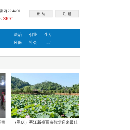
四 22:44:00
法治
创业
生活
环保
社会
IT
高楼
（重庆）綦江新盛百亩荷塘迎来最佳
观赏期