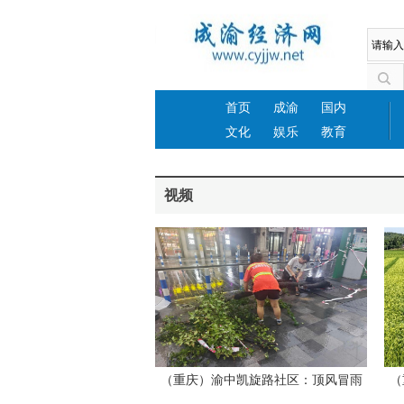
首页
成渝
国内
文化
娱乐
教育
视频
（重庆）渝中凯旋路社区：顶风冒雨
（
快处置 排危除险保平安