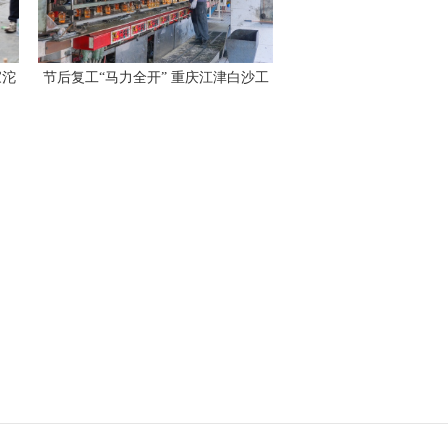
家沱
节后复工“马力全开” 重庆江津白沙工
业园冲刺2026年“开门红”