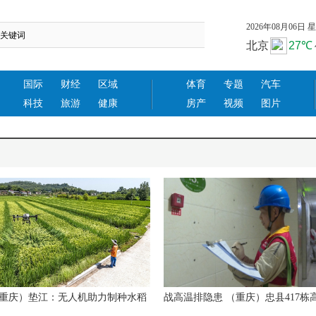
2026年08月06日 星期
国际
财经
区域
体育
专题
汽车
科技
旅游
健康
房产
视频
图片
重庆）垫江：无人机助力制种水稻
战高温排隐患 （重庆）忠县417栋
扬花生长
层拉网式排查守护用电安全