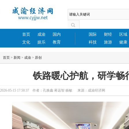
首页
成渝
国内
国际
财经
区域
文化
娱乐
教育
科技
旅游
健康
首页
>
新闻
>
成渝
>
原创
铁路暖心护航，研学畅
2026-05-15 17:50:37 作者：孔焕鑫 蒋远智 杨敏 来源：成渝经济网