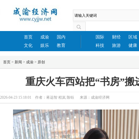
首页
成渝
国内
国际
财经
区域
文化
娱乐
教育
科技
旅游
健康
首页
>
新闻
>
成渝
>
原创
重庆火车西站把“书房”搬
2026-04-23 15:18:01 作者：蒋远智 程岚 陈钰 来源：成渝经济网