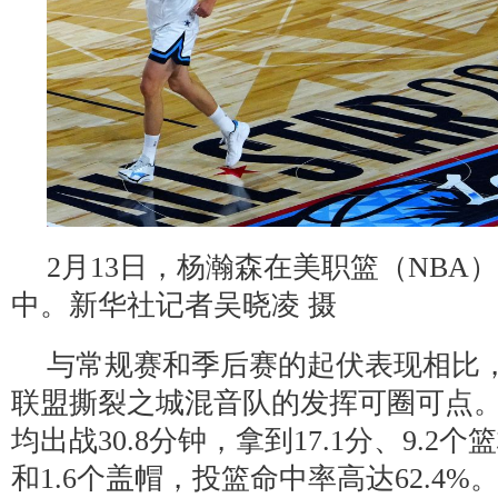
2月13日，杨瀚森在美职篮（NBA
中。新华社记者吴晓凌 摄
与常规赛和季后赛的起伏表现相比
联盟撕裂之城混音队的发挥可圈可点。
均出战30.8分钟，拿到17.1分、9.2个
和1.6个盖帽，投篮命中率高达62.4%