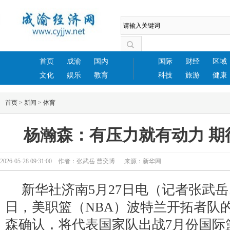
首页
成渝
国内
国际
财经
区域
文化
娱乐
教育
科技
旅游
健康
首页
>
新闻
>
体育
杨瀚森：有压力就有动力 期
2026-05-28 09:31:00 作者：张武岳 曹奕博 来源：新华网
新华社济南5月27日电（记者张武
日，美职篮（NBA）波特兰开拓者队
森确认，将代表国家队出战7月份国际篮