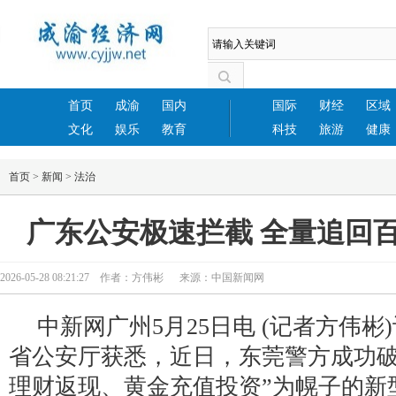
首页
成渝
国内
国际
财经
区域
文化
娱乐
教育
科技
旅游
健康
首页
>
新闻
>
法治
广东公安极速拦截 全量追回
2026-05-28 08:21:27 作者：方伟彬 来源：中国新闻网
中新网广州5月25日电 (记者方伟彬
省公安厅获悉，近日，东莞警方成功破
理财返现、黄金充值投资”为幌子的新