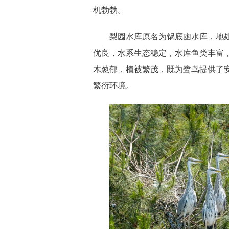
机勃勃。
梨园水库原名为锅底凼水库，地
优良，水系生态稳定，水库鱼类丰富
木葱郁，植被繁茂，既为鹭鸟提供了
繁衍环境。