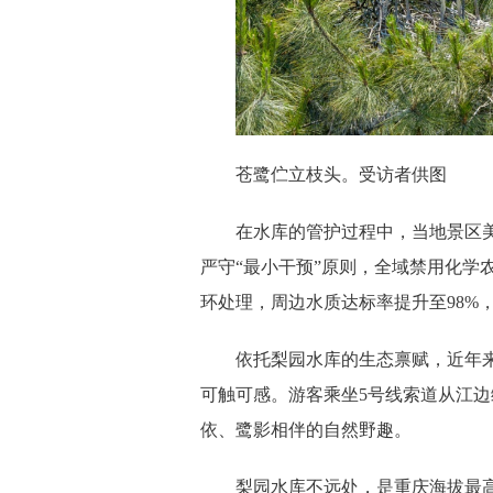
苍鹭伫立枝头。受访者供图
在水库的管护过程中，当地景区美
严守“最小干预”原则，全域禁用化学
环处理，周边水质达标率提升至98%
依托梨园水库的生态禀赋，近年来
可触可感。游客乘坐5号线索道从江
依、鹭影相伴的自然野趣。
梨园水库不远处，是重庆海拔最高