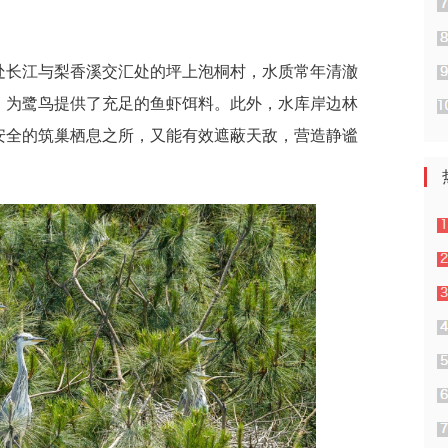
处长江与梨香溪交汇处的坪上泡桐村，水质常年清澈
，为鹭鸟提供了充足的鱼虾饵料。此外，水库岸边林
安全的筑巢栖息之所，又能有效遮蔽天敌，营造静谧