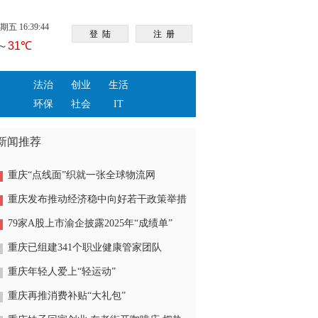
五 16:39:44
法治
创业
生活
环保
社会
IT
新闻推荐
重庆“点线面”织就一张全球物流网
重庆发布推动经济稳中向好若干政策举措
79家A股上市渝企披露2025年“成绩单”
重庆已组建341个职业健康管家团队
重庆年轻人爱上“轻运动”
重庆再推消费补贴“大礼包”