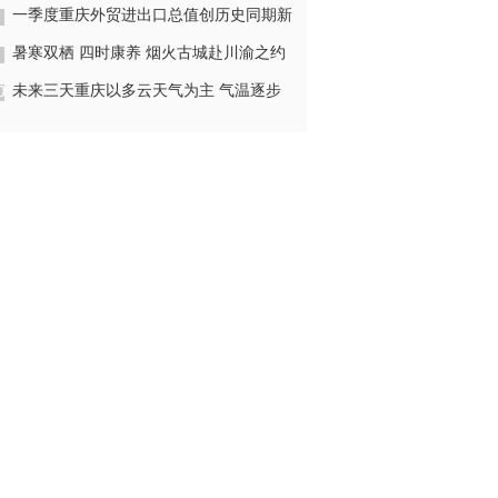
年度业务技能培训举行
一季度重庆外贸进出口总值创历史同期新
高
暑寒双栖 四时康养 烟火古城赴川渝之约​
——2026 年会理文旅资源成都重庆推介
未来三天重庆以多云天气为主 气温逐步
圆满举行
回升