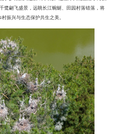
、千鹭翩飞盛景，远眺长江蜿蜒、田园村落错落，将
乡村振兴与生态保护共生之美。