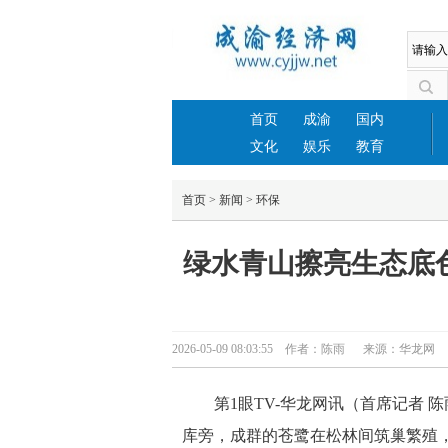
首页
成渝
国内
文化
娱乐
教育
首页
>
新闻
>
环保
绿水青山擦亮生态底
2026-05-09 08:03:55 作者：陈雨 来源：华龙
第1眼TV-华龙网讯（首席记者
库旁，成群的苍鹭在松林间筑巢繁殖