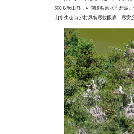
600多米山巅，可俯瞰梨园水库碧波
山水生态与乡村风貌尽收眼底，尽赏