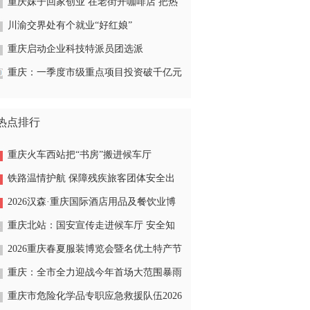
重庆妹子回家创业 在老街开咖啡店 把热
爱变成事业
川渝交界处有个就业“好红娘”
重庆启动企业科技特派员团选派
重庆：一季度市级重点项目投资破千亿元
热点排行
重庆火车西站把“书房”搬进候车厅
铁路温情护航 保障残疾旅客团体安全出
行
2026汉森·重庆国际酒店用品及餐饮业博
览会今开幕
重庆北站：国安宣传走进候车厅 安全知
识送到旅客身边
2026重庆春夏服装博览会暨名优土特产节
今在南坪会展中心火爆开启
重庆：全市全力迎战今年首场大范围暴雨
天气
重庆市危险化学品专职应急救援队伍2026