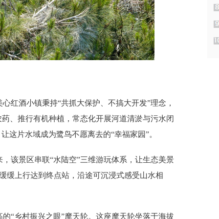
心红酒小镇秉持“共抓大保护、不搞大开发”理念，
农药、推行有机种植，常态化开展河道清淤与污水闭
，让这片水域成为鹭鸟不愿离去的“幸福家园”。
，该景区串联“水陆空”三维游玩体系，让生态美景
边缓缓上行达到终点站，沿途可沉浸式感受山水相
的“乡村振兴之眼”摩天轮。这座摩天轮坐落于海拔