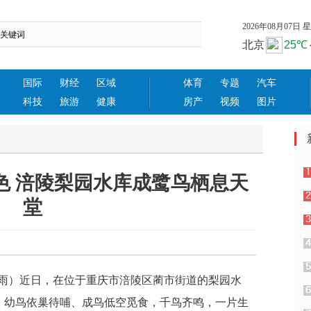
2026年08月07日 星期
国际
财经
区域
体育
专题
汽车
科技
旅游
健康
房产
视频
图片
色 涪陵梨园水库成鹭鸟栖息天
堂
网
 陈雨）近日，在位于重庆市涪陵区蔺市街道的梨园水
，幼鸟依巢待哺、成鸟低空觅食，千鸟齐鸣，一片生