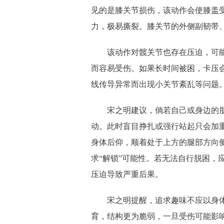
见的是膝关节损伤，该动作会使膝盖
力，极易撕裂。膝关节的外侧副韧带
该动作对髋关节也存在压迫，可
而容易受伤。如果长时间被困，卡压
线传导异常而出现小关节紊乱等问题
宋之明建议，倘若自己或身边的朋
动。此时盲目挣扎或强行站起只会加
身体后仰，顺着处于上方的腿部方向
求“解锁”可能性。若无法自行脱困，
压迫导致严重后果。
宋之明提醒，追求趣味不应以身
育，结构更为脆弱，一旦受伤可能影响