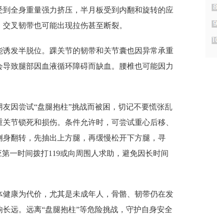
受到全身重量强力挤压，半月板受到内翻和旋转的应
、交叉韧带也可能出现拉伤甚至断裂。
能诱发半脱位。踝关节的韧带和关节囊也因异常承重
会导致腿部因血液循环障碍而缺血。腰椎也可能因力
。
友因尝试“盘腿抱柱”挑战而被困，切记不要慌张乱
重关节锁死和损伤。条件允许时，可尝试重心后移、
侧身翻转，先抽出上方腿，再缓慢松开下方腿，寻
应第一时间拨打119或向周围人求助，避免因长时间
体健康为代价，尤其是未成年人，骨骼、韧带仍在发
长远。远离“盘腿抱柱”等危险挑战，守护自身安全