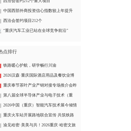
西洽会签约212个重大项目
中国西部外商投资信心指数较上年提升
4.7%
西洽会签约项目212个
“重庆汽车工业已站在全球竞争前沿”
热点排行
铁路暖心护航，研学畅行川渝
2026汉森·重庆国际酒店用品及餐饮业博
览会今开幕
重庆奉节茶叶产业产销对接专场推介会昨
在南坪举行
第八届全球半导体产业与电子技术（重
庆）博览会今在渝隆重开幕
2026中国（重庆）智能汽车技术展今倾情
开展
重庆火车站开展路地联合宣传 共筑铁路
安全防线
渝见哈密·美美与共！2026重庆·哈密文旅