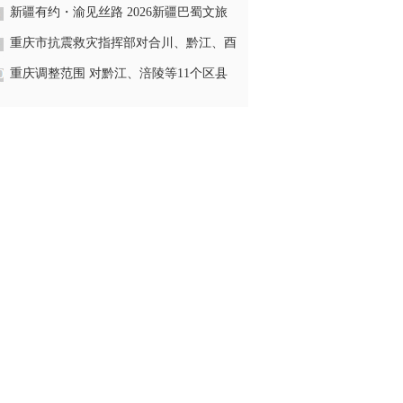
推广活动欢快举行
新疆有约・渝见丝路 2026新疆巴蜀文旅
推介会在渝举行
重庆市抗震救灾指挥部对合川、黔江、酉
阳、彭水4区县启动地质灾害四级应急响
重庆调整范围 对黔江、涪陵等11个区县
应
启动市级防汛四级应急响应