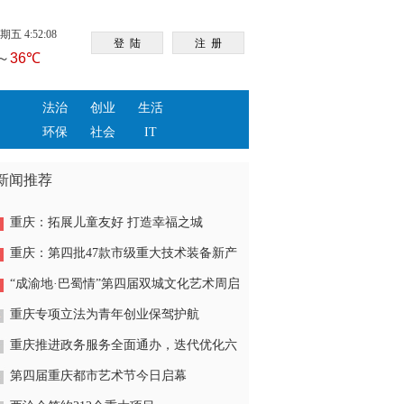
五 4:52:09
法治
创业
生活
环保
社会
IT
新闻推荐
重庆：拓展儿童友好 打造幸福之城
重庆：第四批47款市级重大技术装备新产
品亮相
“成渝地·巴蜀情”第四届双城文化艺术周启
幕
重庆专项立法为青年创业保驾护航
重庆推进政务服务全面通办，迭代优化六
类服务场景
第四届重庆都市艺术节今日启幕