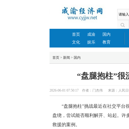
首页
成渝
国内
文化
娱乐
教育
首页
>
新闻
>
国内
“盘腿抱柱”很
2026-06-01 07:50:17 作者：门杰伟 来源：人
“盘腿抱柱”挑战最近在社交平台
盘绕，尝试能否顺利解开、站起。许
救援的案例。