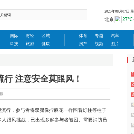
2026年08月07日 星期
国际
财经
区域
体育
专题
汽车
科技
旅游
健康
房产
视频
图片
流行 注意安全莫跟风！
民日报
很流行，参与者将双腿像拧麻花一样围着灯柱等柱子
多人跟风挑战，已出现多起参与者被困、需要消防员