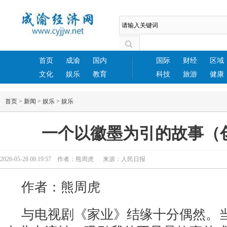
首页
成渝
国内
国际
财经
区域
文化
娱乐
教育
科技
旅游
健康
首页
>
新闻
>
娱乐
>
娱乐
一个以徽墨为引的故事（
2026-05-28 08:19:57 作者：熊周虎 来源：人民日报
作者：熊周虎
与电视剧《家业》结缘十分偶然。