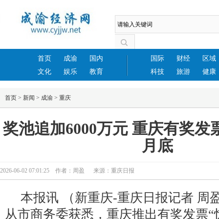
首页
成渝
国内
国际
财经
区域
文化
娱乐
教育
科技
旅游
健康
首页
>
新闻
>
成渝
>
重庆
奖池追加6000万元 重庆有奖发
月底
2026-06-02 07:01:25 作者：周盈 来源：重庆日报
本报讯 （新重庆-重庆日报记者 周
从市商务委获悉，重庆推出有奖发票“