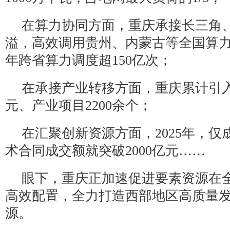
在算力协同方面，重庆承接长三角
溢，高效调用贵州、内蒙古等全国算力枢
年跨省算力调度超150亿次；
在承接产业转移方面，重庆累计引入资
元、产业项目2200余个；
在汇聚创新资源方面，2025年，仅
术合同成交额就突破2000亿元……
眼下，重庆正加速促进要素资源在
高效配置，全力打造西部地区高质量
源。