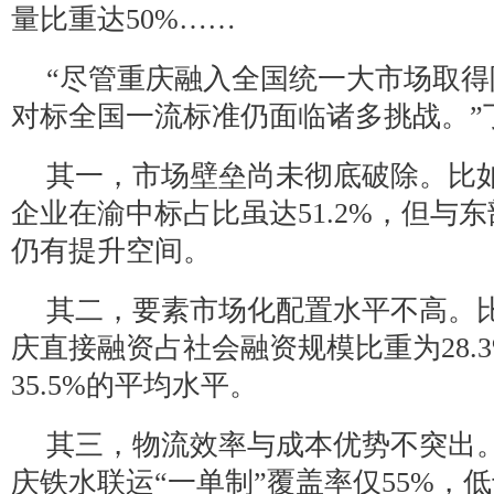
量比重达50%……
“尽管重庆融入全国统一大市场取
对标全国一流标准仍面临诸多挑战。”
其一，市场壁垒尚未彻底破除。比如，
企业在渝中标占比虽达51.2%，但与
仍有提升空间。
其二，要素市场化配置水平不高。比如
庆直接融资占社会融资规模比重为28.
35.5%的平均水平。
其三，物流效率与成本优势不突出
庆铁水联运“一单制”覆盖率仅55%，