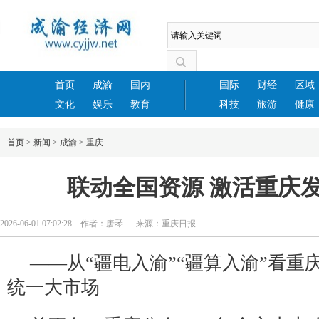
首页
成渝
国内
国际
财经
区域
文化
娱乐
教育
科技
旅游
健康
首页
>
新闻
>
成渝
>
重庆
联动全国资源 激活重庆
2026-06-01 07:02:28 作者：唐琴 来源：重庆日报
——从“疆电入渝”“疆算入渝”看重
统一大市场