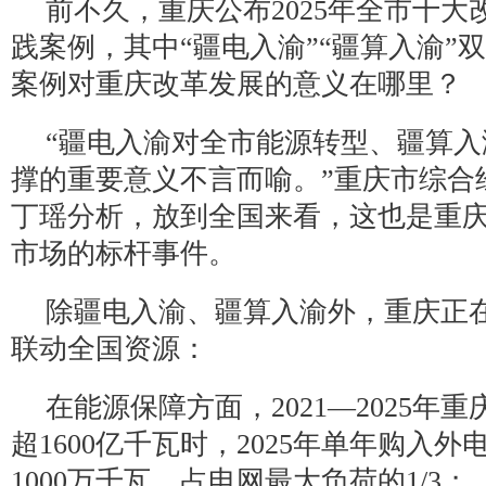
前不久，重庆公布2025年全市十大
践案例，其中“疆电入渝”“疆算入渝”
案例对重庆改革发展的意义在哪里？
“疆电入渝对全市能源转型、疆算
撑的重要意义不言而喻。”重庆市综合
丁瑶分析，放到全国来看，这也是重
市场的标杆事件。
除疆电入渝、疆算入渝外，重庆正
联动全国资源：
在能源保障方面，2021—2025年
超1600亿千瓦时，2025年单年购入
1000万千瓦，占电网最大负荷的1/3；