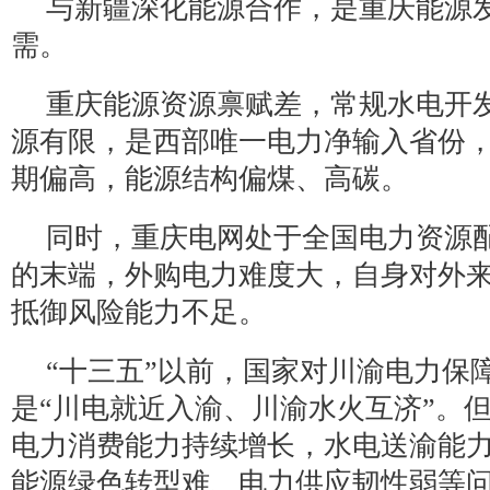
与新疆深化能源合作，是重庆能源
需。
重庆能源资源禀赋差，常规水电开
源有限，是西部唯一电力净输入省份
期偏高，能源结构偏煤、高碳。
同时，重庆电网处于全国电力资源
的末端，外购电力难度大，自身对外
抵御风险能力不足。
“十三五”以前，国家对川渝电力保
是“川电就近入渝、川渝水火互济”。
电力消费能力持续增长，水电送渝能
能源绿色转型难、电力供应韧性弱等