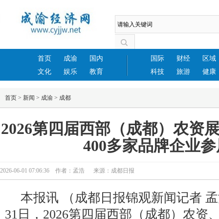
首页
成渝
国内
国际
财经
区域
文化
娱乐
教育
科技
旅游
健康
首页
>
新闻
>
成渝
>
成都
2026第四届西部（成都）农资
400多家品牌企业参
2026-06-01 07:06:36 作者：孟浩 来源：成都日报
本报讯 （成都日报锦观新闻记者 孟浩
31日，2026第四届西部（成都）农