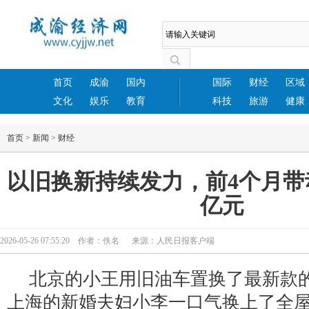
首页
成渝
国内
国际
财经
区域
文化
娱乐
教育
科技
旅游
健康
首页
>
新闻
>
财经
以旧换新持续发力，前4个月带动
亿元
2026-05-26 07:55:20 作者：佚名 来源：人民日报客户端
北京的小王用旧油车置换了最新款
上海的新婚夫妇小李一口气换上了全