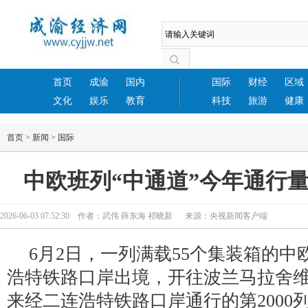
首页
成渝
国内
国际
财经
区域
文化
娱乐
教育
科技
旅游
健康
首页
>
新闻
>
国际
中欧班列“中通道”今年通行量突
2026-06-03 07:52:30 作者：武伟 薛东海 祁晓新 来源：央视新闻客户端
6月2日，一列满载55个集装箱的中
浩特铁路口岸出境，开往波兰马拉舍
来经二连浩特铁路口岸通行的第2000