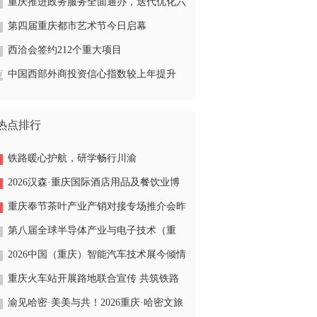
重庆推进政务服务全面通办，迭代优化六
类服务场景
第四届重庆都市艺术节今日启幕
西洽会签约212个重大项目
中国西部外商投资信心指数较上年提升
4.7%
热点排行
铁路暖心护航，研学畅行川渝
2026汉森·重庆国际酒店用品及餐饮业博
览会今开幕
重庆奉节茶叶产业产销对接专场推介会昨
在南坪举行
第八届全球半导体产业与电子技术（重
庆）博览会今在渝隆重开幕
2026中国（重庆）智能汽车技术展今倾情
开展
重庆火车站开展路地联合宣传 共筑铁路
安全防线
渝见哈密·美美与共！2026重庆·哈密文旅