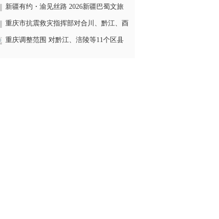
推广活动欢快举行
新疆有约・渝见丝路 2026新疆巴蜀文旅
推介会在渝举行
重庆市抗震救灾指挥部对合川、黔江、酉
阳、彭水4区县启动地质灾害四级应急响
重庆调整范围 对黔江、涪陵等11个区县
应
启动市级防汛四级应急响应