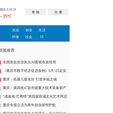
五 8:29:29
法治
创业
生活
环保
社会
IT
新闻推荐
全国首款农业执法AI眼镜在渝投用
《重庆市数字经济促进条例》6月1日起实
施
重庆：拓展儿童友好 打造幸福之城
重庆：第四批47款市级重大技术装备新产
品亮相
“成渝地·巴蜀情”第四届双城文化艺术周启
幕
重庆专项立法为青年创业保驾护航