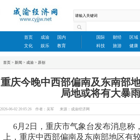
首页
成渝
国内
国际
财经
区域
文化
娱乐
教育
科技
旅游
健康
首页
>
新闻
>
成渝
>
原创
重庆今晚中西部偏南及东南部
局地或将有大暴
2026-06-02 20:05:26 作者：吴军 来源：成渝经济网
6月2日，重庆市气象台发布消息称
上，重庆中西部偏南及东南部地区有