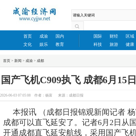
首页
成渝
国内
国际
财经
区域
文化
娱乐
教育
科技
旅游
健康
首页
>
新闻
>
成渝
>
成都
国产飞机C909执飞 成都6月1
2026-06-03 07:05:08 作者：杨富 来源：成都日报
本报讯 （成都日报锦观新闻记者 杨富
成都可以直飞延安了。记者6月2日从
开通成都直飞延安航线，采用国产飞机C