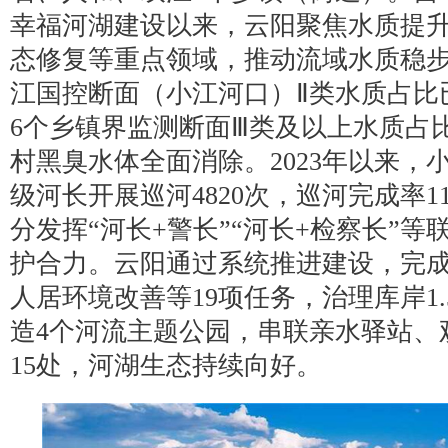
幸福河湖建设以来，云阳聚焦水质提
态修复等重点领域，推动流域水质稳
江国控断面（小江河口）Ⅱ类水质占比已
6个乡镇界监测断面Ⅲ类及以上水质占比
村黑臭水体全面消除。2023年以来，
级河长开展巡河4820次，巡河完成率11
分发挥“河长+警长”“河长+检察长”
护合力。云阳通过系统推进建设，完
人居环境改善等19项任务，治理库岸1
造4个河流主题公园，串联亲水驿站、
15处，河湖生态持续向好。