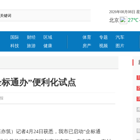
2026年08月08日 星期
国际
财经
区域
体育
专题
汽车
科技
旅游
健康
房产
视频
图片
企标通办”便利化试点
庆日报
张亦筑）记者4月24日获悉，我市已启动“企标通