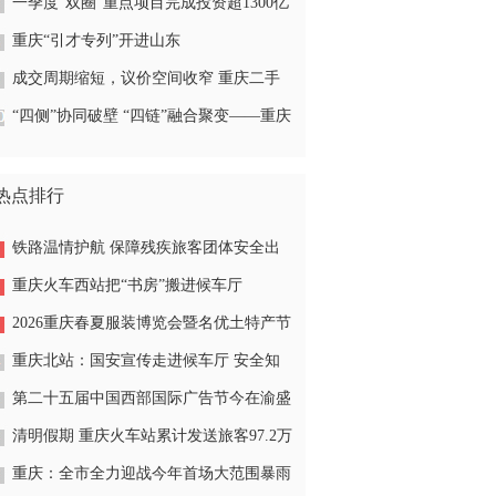
一季度“双圈”重点项目完成投资超1300亿
元
重庆“引才专列”开进山东
成交周期缩短，议价空间收窄 重庆二手
房迎来“小阳春”
“四侧”协同破壁 “四链”融合聚变——重庆
这样锻造现代化产业体系
热点排行
铁路温情护航 保障残疾旅客团体安全出
行
重庆火车西站把“书房”搬进候车厅
2026重庆春夏服装博览会暨名优土特产节
今在南坪会展中心火爆开启
重庆北站：国安宣传走进候车厅 安全知
识送到旅客身边
第二十五届中国西部国际广告节今在渝盛
大开幕
清明假期 重庆火车站累计发送旅客97.2万
人次
重庆：全市全力迎战今年首场大范围暴雨