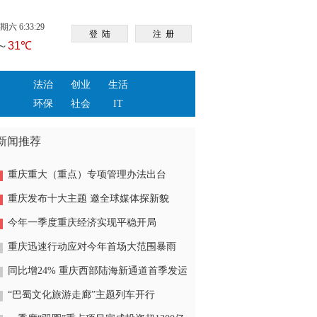
六 6:33:29
法治
创业
生活
环保
社会
IT
新闻推荐
重庆重大（重点）专项管理办法出台
重庆发布十大主题 邀全球媒体探新貌
今年一季度重庆经济实现平稳开局
重庆迅速行动应对今年首场大范围暴雨
同比增24% 重庆西部陆海新通道首季发运
货物近8万标箱
“巴蜀文化旅游走廊”主题列车开行