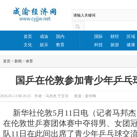
首页
成渝
国内
国际
财经
区域
文化
娱乐
教育
科技
旅游
健康
首页
>
新闻
>
体育
国乒在伦敦参加青少年乒乓
2026-05-13 08:26:23 作者：马邦杰 于艾岑 来源：新华网
新华社伦敦5月11日电（记者马邦
在伦敦世乒赛团体赛中夺得男、女团
队11日在此间出席了青少年乒乓球交