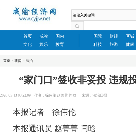
首页
成渝
国内
国际
财经
区域
文化
娱乐
教育
科技
旅游
健康
首页
>
新闻
>
法治
“家门口”签收非妥投 违规
2026-05-13 08:22:09 作者：徐伟伦 赵菁菁 闫晗 来源：法治日报
本报记者 徐伟伦
本报通讯员 赵菁菁 闫晗