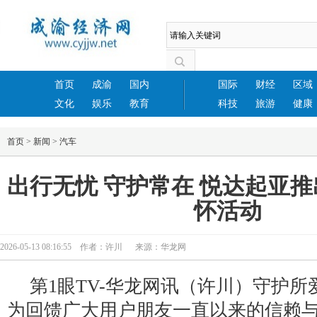
首页
成渝
国内
国际
财经
区域
文化
娱乐
教育
科技
旅游
健康
首页
>
新闻
>
汽车
出行无忧 守护常在 悦达起亚
怀活动
2026-05-13 08:16:55 作者：许川 来源：华龙网
第1眼TV-华龙网讯（许川）守护
为回馈广大用户朋友一直以来的信赖