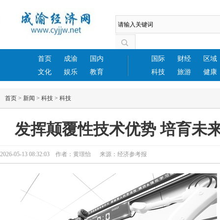
首页
成渝
国内
国际
财经
区域
文化
娱乐
教育
科技
旅游
健康
首页
>
新闻
>
科技
>
科技
发挥颠覆性技术优势 培育未
2026-05-13 08:32:03 作者：黄璟怡 来源：经济参考报